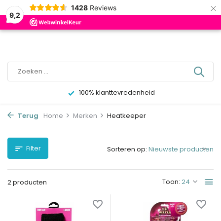
×
0
1428
Reviews
9,2
100% klanttevredenheid
Terug
Home
Merken
Heatkeeper
Filter
Sorteren op:
Toon:
2 producten