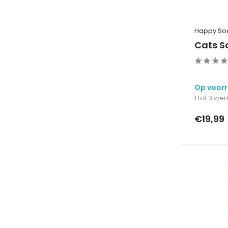
Happy So
Cats S
Op voor
1 tot 3 w
€19,99