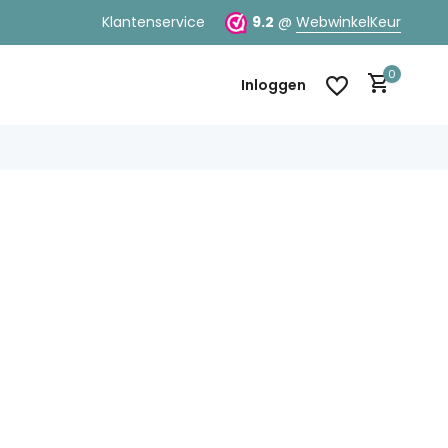
Klantenservice
9.2
@
WebwinkelKeur
0
Inloggen
Account aanmaken
Account aanmaken