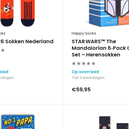
cks
Happy Socks
6 Sokken Nederland
STAR WARS™ The
Mandalorian 6‑Pack G
Set – Herensokken
raad
Op voorraad
erkdagen
1 tot 3 werkdagen
€59,95