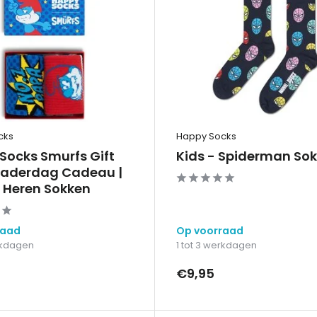
cks
Happy Socks
Socks Smurfs Gift
Kids - Spiderman So
Vaderdag Cadeau |
 Heren Sokken
raad
Op voorraad
erkdagen
1 tot 3 werkdagen
€9,95