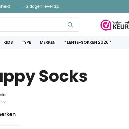
nheid
1-3 dagen levertijd
KIDS
TYPE
MERKEN
* LENTE-SOKKEN 2026 *
appy Socks
cks
er
erken