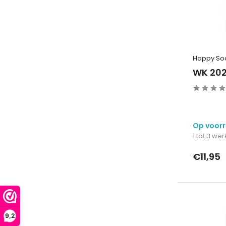
Happy So
WK 202
Op voor
1 tot 3 w
€11,95
9,2