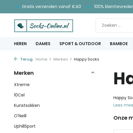
Gratis verzenden vanaf €40
100% klanttevrede
HEREN
DAMES
SPORT & OUTDOOR
BAMBOE
Terug
Home
Merken
Happy Socks
H
Merken
Xtreme
10Cel
Happy So
Lees me
Kunstsokken
O'Neill
Onze m
UphillSport