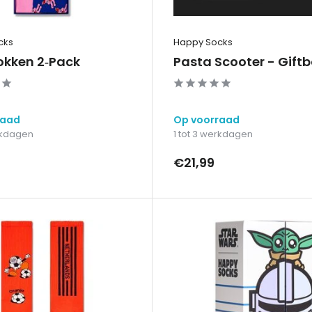
cks
Happy Socks
okken 2‑Pack
Pasta Scooter - Gift
raad
Op voorraad
erkdagen
1 tot 3 werkdagen
€21,99