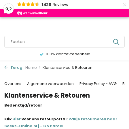
×
0
1428
Reviews
9,2
100% klanttevredenheid
Terug
Home
Klantenservice & Retouren
Over ons
Algemene voorwaarden
Privacy Policy - AVG
Be
Klantenservice & Retouren
Bedenktijd/retour
Klik
Hier
voor ons retourportal:
Pakje retourneren naar
Socks-Online.nl | - Go Parcel