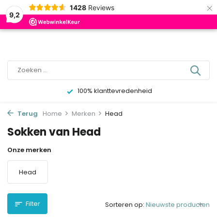
×
0
1428
Reviews
9,2
100% klanttevredenheid
Terug
Home
Merken
Head
Sokken van Head
Onze merken
Head
Filter
Sorteren op: