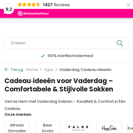
×
0
1427
Reviews
9,2
1-3 dagen levertijd
Terug
Home
Type
Vaderdag Cadeau‑ideeën
Cadeau‑ideeën voor Vaderdag –
Comfortabele & Stijlvolle Sokken
Verras Hem met Vaderdag Sokken – Kwaliteit & Comfort in Één
Cadeau
Onze merken
Alfredo
Beer
Ku
Gonzales
Socks