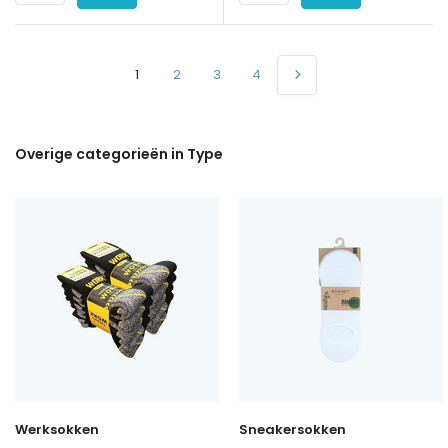
1
2
3
4
Overige categorieën in Type
Werksokken
Sneakersokken