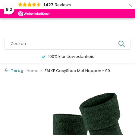
×
0
1427
Reviews
9,2
100% klanttevredenheid
Terug
Home
FALKE CosyShoe Met Noppen - 90...