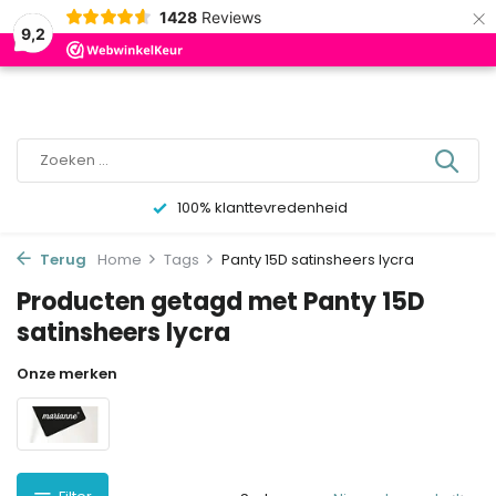
×
0
1428
Reviews
9,2
100% klanttevredenheid
Terug
Home
Tags
Panty 15D satinsheers lycra
Producten getagd met Panty 15D
satinsheers lycra
Onze merken