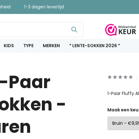
nheid
1-3 dagen levertijd
KIDS
TYPE
MERKEN
* LENTE-SOKKEN 2026 *
-Paar
1-Paar Fluffy 
Sokken -
Maak een keu
uren