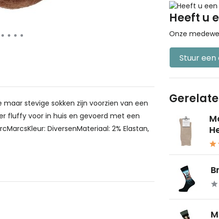
Heeft u 
Onze medewerke
Stuur een
Gerelat
 maar stevige sokken zijn voorzien van een
r fluffy voor in huis en gevoerd met een
M
rcMarcsKleur: DiversenMateriaal: 2% Elastan,
He
B
M