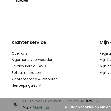
€9,99
Klantenservice
Mijn
Over ons
Regist
Algemene voorwaarden
Mijn b
Privacy Policy - AVG
Mijn ti
Betaalmethoden
Mijn ve
Klantenservice & Retouren
Herroepingsrecht
© 2026 Socks-online.nl - Theme By
DMWS
x
Wij slaan cookies op om on
Plus+
RSS-feed