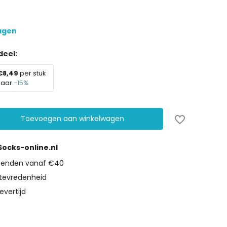
dagen
eel:
€8,49
per stuk
paar
-15%
Toevoegen aan winkelwagen
 Socks-online.nl
rzenden vanaf €40
tevredenheid
evertijd