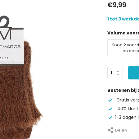
€9,99
1 tot 3 werk
Volume voord
Koop 2 voor
en bes
Bestellen bij
Gratis ve
100% klant
1-3 dagen l
Delen