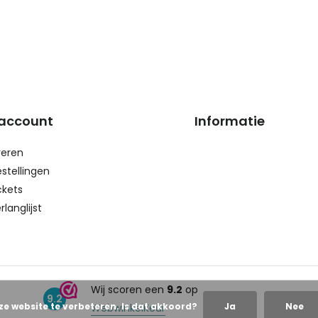
 account
Informatie
reren
estellingen
ckets
rlanglijst
Wij scoren een
9.2
op
9.2
ze website te verbeteren. Is dat akkoord?
Ja
Nee
WebwinkelKeur