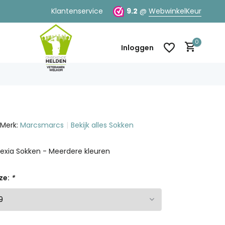
Klantenservice
9.2
@
WebwinkelKeur
0
Inloggen
Merk:
Marcsmarcs
Bekijk alles Sokken
Account aanmaken
Account aanmaken
Alexia Sokken - Meerdere kleuren
ze:
*