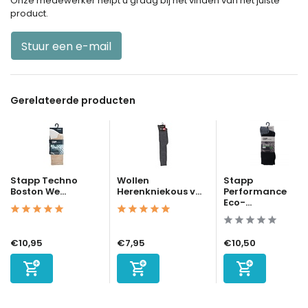
Onze medewerker helpt u graag bij het vinden van het juiste
product.
Stuur een e-mail
Gerelateerde producten
Stapp Techno
Wollen
Stapp
Boston We...
Herenkniekous v...
Performance
Eco-...
€10,95
€7,95
€10,50