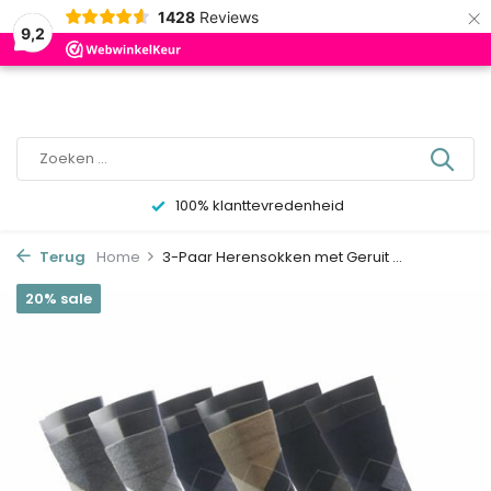
×
0
1428
Reviews
9,2
100% klanttevredenheid
Terug
Home
3-Paar Herensokken met Geruit ...
20% sale