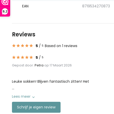
EAN
8719534270873
9,2
Reviews
5
/
Based on 1 reviews
5
5
/
5
Gepost door:
Petra
op 17 Maart 2026
Leuke sokken! Blijven fantastisch zitten! Het
...
Lees meer
Schrijf je eigen review