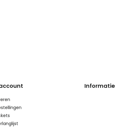
 account
Informatie
reren
estellingen
ckets
rlanglijst