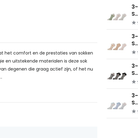
3
S..
3
S..
dat het comfort en de prestaties van sokken
gie en uitstekende materialen is deze sok
3
n degenen die graag actief zijn, of het nu
S..
.
3
S..