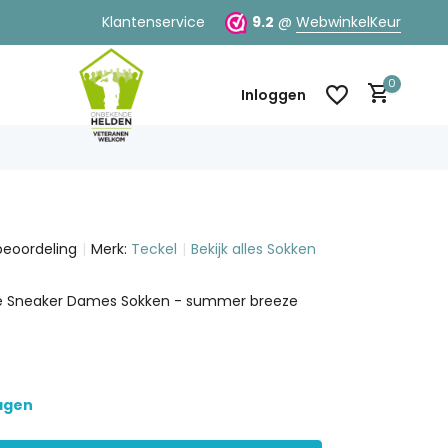
Klantenservice
9.2
@
WebwinkelKeur
0
Inloggen
beoordeling
Merk:
Teckel
Bekijk alles Sokken
Account aanmaken
Account aanmaken
ble Sneaker Dames Sokken - summer breeze
dagen