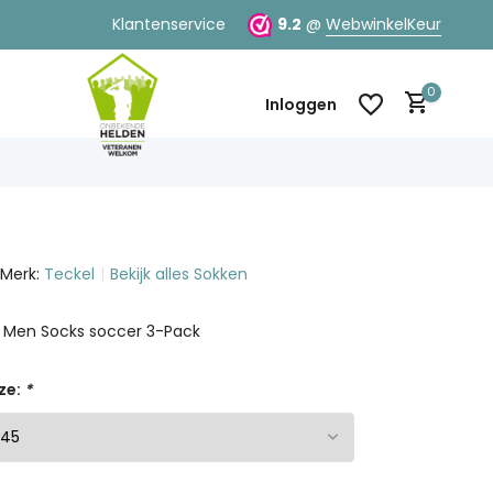
Klantenservice
9.2
@
WebwinkelKeur
0
Inloggen
Merk:
Teckel
Bekijk alles Sokken
Account aanmaken
Account aanmaken
d Men Socks soccer 3-Pack
ze:
*