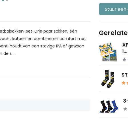
Stuur een
etbalsokken-set! Drie paar sokken, één
Gerelat
% zacht katoen en combineren comfort met
X
 bent, houdt van een stevige IPA of gewoon
i...
de s...
ST
3