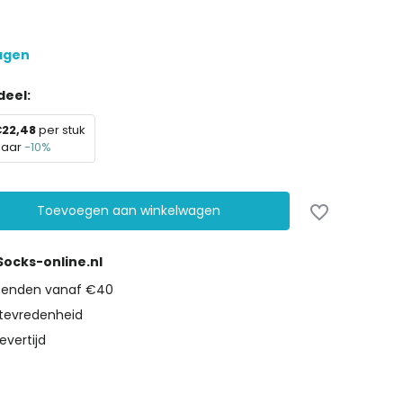
dagen
eel:
22,48
per stuk
paar
-10%
Toevoegen aan winkelwagen
 Socks-online.nl
rzenden vanaf €40
tevredenheid
evertijd