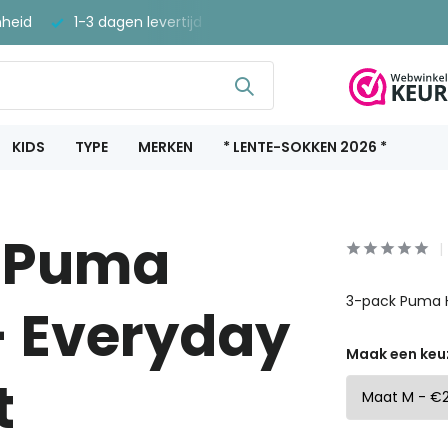
nheid
1-3 dagen levertijd
Gratis verzenden vanaf €40
KIDS
TYPE
MERKEN
* LENTE-SOKKEN 2026 *
 Puma
3-pack Puma H
- Everyday
Maak een keu
t