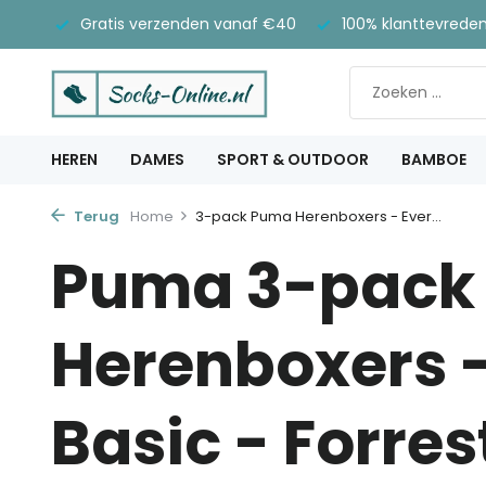
rtijd
Gratis verzenden vanaf €40
100% klanttevrede
HEREN
DAMES
SPORT & OUTDOOR
BAMBOE
Terug
Home
3-pack Puma Herenboxers - Ever...
Puma 3-pack
Herenboxers 
Basic - Forres