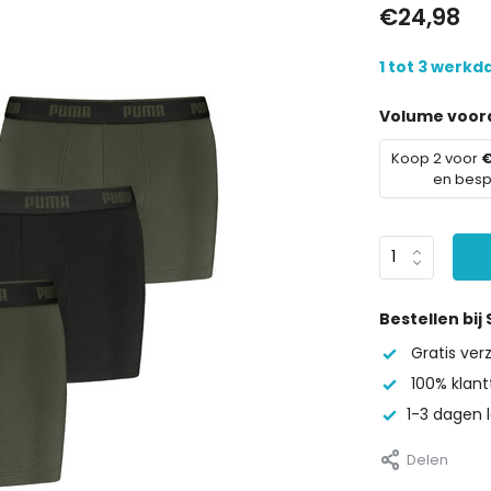
€24,98
1 tot 3 werk
Volume voord
Koop 2 voor
€
en bes
Bestellen bij
Gratis ve
100% klant
1-3 dagen l
Delen