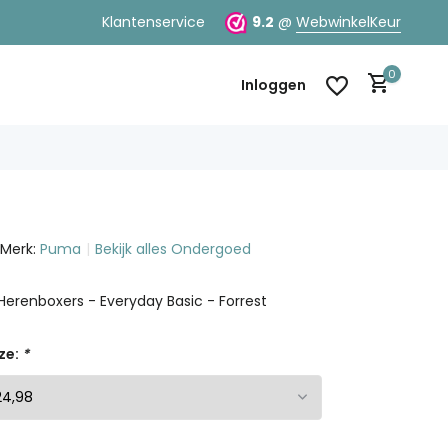
100% klanttevredenheid
Klantenservice
9.2
@
WebwinkelKeur
0
Inloggen
Merk:
Puma
Bekijk alles Ondergoed
Account aanmaken
Account aanmaken
erenboxers - Everyday Basic - Forrest
ze:
*