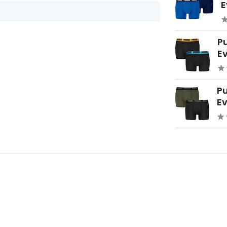
E
P
Ev
P
Ev