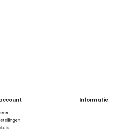
 account
Informatie
reren
estellingen
ckets