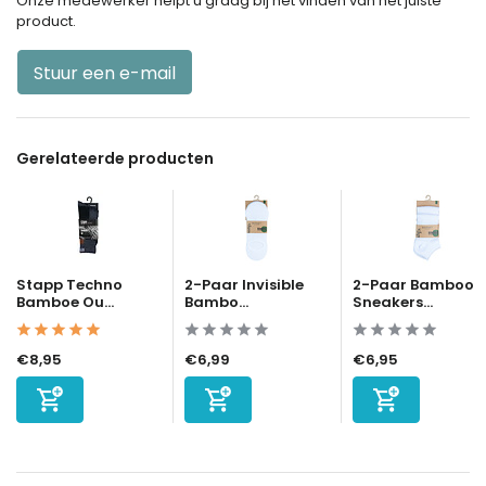
Onze medewerker helpt u graag bij het vinden van het juiste
product.
Stuur een e-mail
Gerelateerde producten
Stapp Techno
2-Paar Invisible
2-Paar Bamboo
Bamboe Ou...
Bambo...
Sneakers...
€8,95
€6,99
€6,95