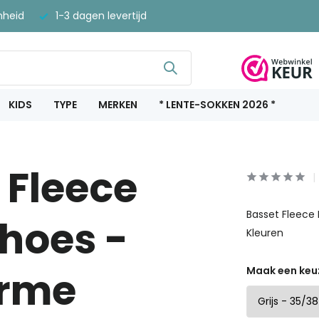
nheid
1-3 dagen levertijd
KIDS
TYPE
MERKEN
* LENTE-SOKKEN 2026 *
 Fleece
Basset Fleece
hoes -
Kleuren
arme
Maak een keu