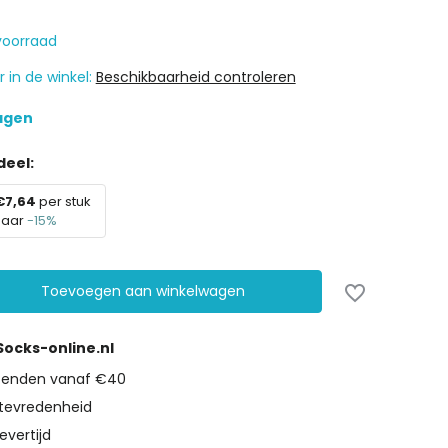
voorraad
 in de winkel:
Beschikbaarheid controleren
dagen
eel:
€7,64
per stuk
paar
-15%
Toevoegen aan winkelwagen
 Socks-online.nl
rzenden vanaf €40
tevredenheid
evertijd