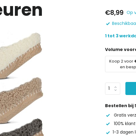
leuren
€8,99
Op 
Beschikbaar
1 tot 3 werk
Volume voord
Koop 2 voor
en bes
Bestellen bij
Gratis ve
100% klant
1-3 dagen l