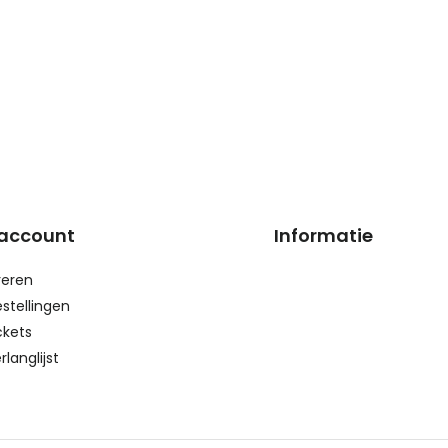
 account
Informatie
reren
estellingen
ckets
rlanglijst