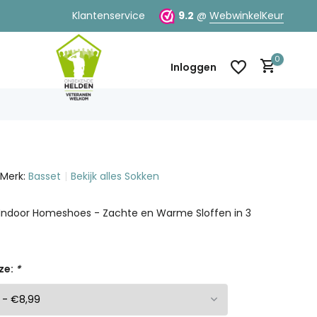
Klantenservice
9.2
@
WebwinkelKeur
0
Inloggen
Merk:
Basset
Bekijk alles Sokken
Account aanmaken
Account aanmaken
 Indoor Homeshoes - Zachte en Warme Sloffen in 3
ze:
*