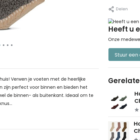
Delen
Heeft u 
Onze medewerke
Stuur een
uis! Verwen je voeten met de heerlijke
Gerelat
n zijn perfect voor binnen en bieden het
H
el de binnen- als buitenkant. Ideaal om te
C
nus...
H
Ch