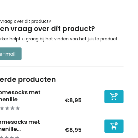
een vraag over dit product?
r helpt u graag bij het vinden van het juiste product.
 e-mail
eerde producten
omesocks met
henille
€8,95
omesocks met
enille...
€8,95