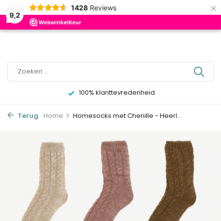
×
0
1428
Reviews
9,2
100% klanttevredenheid
Terug
Home
Homesocks met Chenille - Heerl...