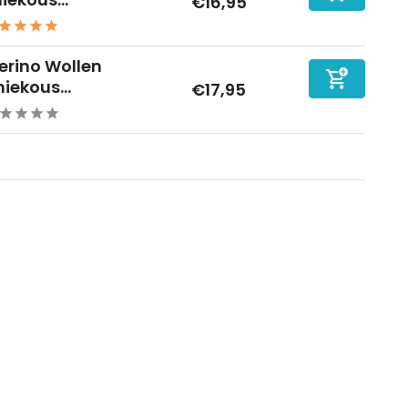
€16,95
erino Wollen
iekous...
€17,95