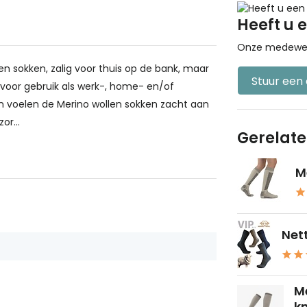
Heeft u 
Onze medewerke
n sokken, zalig voor thuis op de bank, maar
Stuur een
t voor gebruik als werk-, home- en/of
n voelen de Merino wollen sokken zacht aan
or...
Gerelat
M
Nett
M
kn