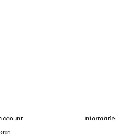
 account
Informatie
reren