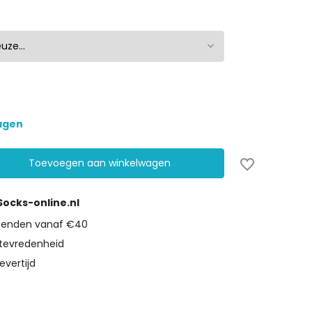
dagen
Toevoegen aan winkelwagen
 Socks-online.nl
rzenden vanaf €40
tevredenheid
evertijd