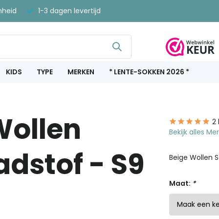
nheid
1-3 dagen levertijd
KIDS
TYPE
MERKEN
* LENTE-SOKKEN 2026 *
Wollen
2
Bekijk alles M
dstof - S9
Beige Wollen 
Maat:
*