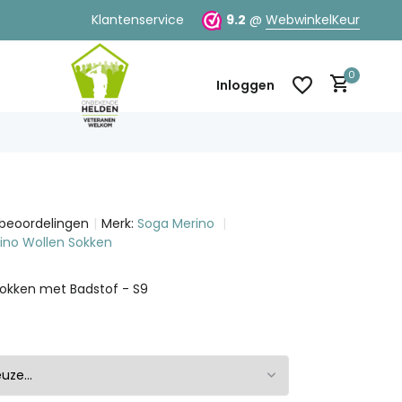
Klantenservice
9.2
@
WebwinkelKeur
0
Inloggen
 beoordelingen
Merk:
Soga Merino
erino Wollen Sokken
Account aanmaken
Account aanmaken
Sokken met Badstof - S9