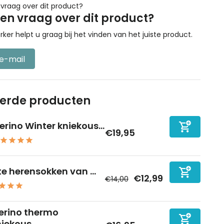
een vraag over dit product?
r helpt u graag bij het vinden van het juiste product.
 e-mail
eerde producten
erino Winter kniekous...
€19,95
e herensokken van ...
€12,99
€14,00
erino thermo
iekous...