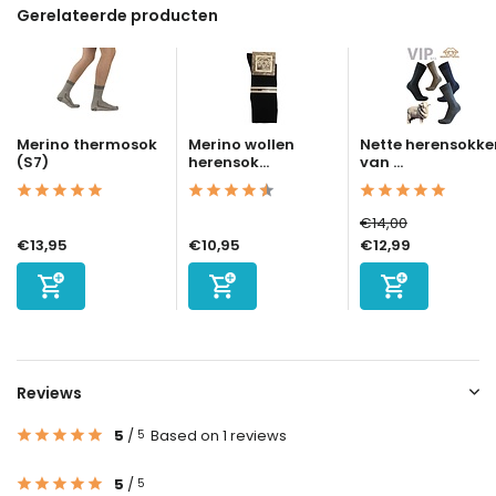
Gerelateerde producten
Merino thermosok
Merino wollen
Nette herensokke
(S7)
herensok...
van ...
€14,00
€13,95
€10,95
€12,99
Reviews
5
/
Based on 1 reviews
5
5
/
5