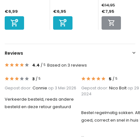
€14,95
€6,99
€6,95
€7,95
Reviews
4.4
/
Based on 3 reviews
5
3
/
5
/
5
5
Gepost door:
Connie
op 3 Mei 2026
Gepost door:
Nico Bolt
op 29 
2024
Verkeerde besteld, reeds andere
besteld en deze retour gestuurd
Bestel regelmatig sokken. Alt
goed, correct en snel in huis !
...