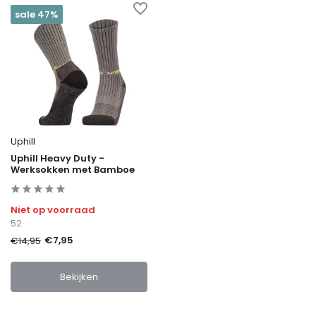
sale 47%
Uphill
Uphill Heavy Duty -
Werksokken met Bamboe
Niet op voorraad
52
€7,95
€14,95
Bekijken