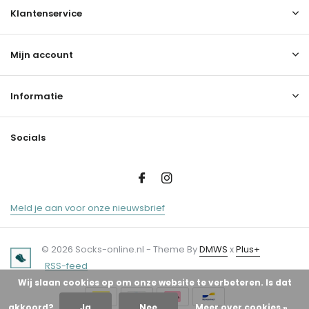
Klantenservice
Mijn account
Informatie
Socials
Meld je aan voor onze nieuwsbrief
© 2026 Socks-online.nl - Theme By
DMWS
x
Plus+
RSS-feed
Wij slaan cookies op om onze website te verbeteren. Is dat
akkoord?
Ja
Nee
Meer over cookies »