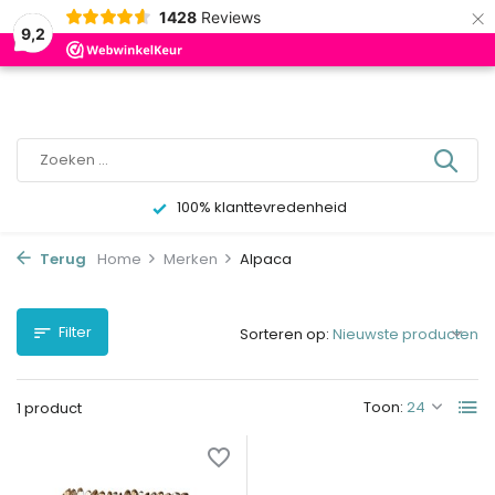
×
0
1428
Reviews
9,2
100% klanttevredenheid
Terug
Home
Merken
Alpaca
Filter
Sorteren op:
Toon:
1 product