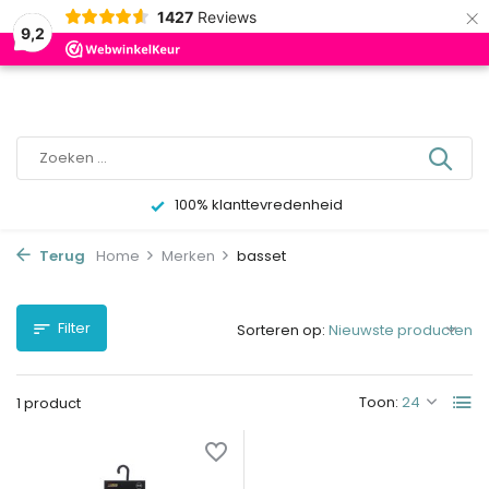
×
0
1427
Reviews
9,2
100% klanttevredenheid
Terug
Home
Merken
basset
Filter
Sorteren op:
Toon:
1 product