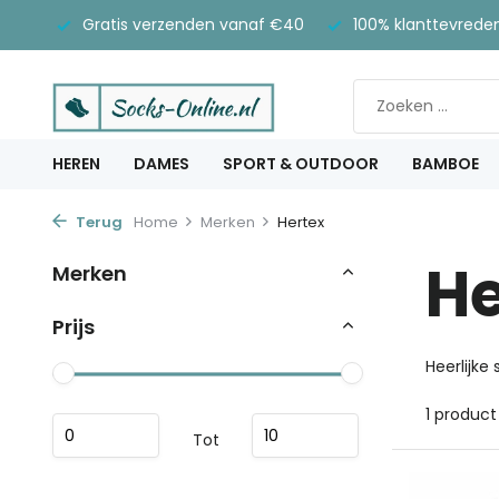
Gratis verzenden vanaf €40
100% klanttevrede
HEREN
DAMES
SPORT & OUTDOOR
BAMBOE
Terug
Home
Merken
Hertex
He
Merken
Prijs
Heerlijke
1 product
Tot