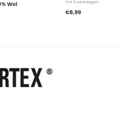
1 tot 3 werkdagen
0% Wol
€8,99