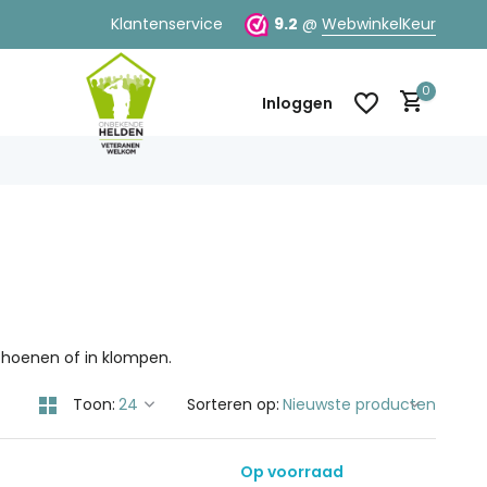
Klantenservice
9.2
@
WebwinkelKeur
0
Inloggen
Account aanmaken
Account aanmaken
choenen of in klompen.
Toon:
Sorteren op:
Op voorraad