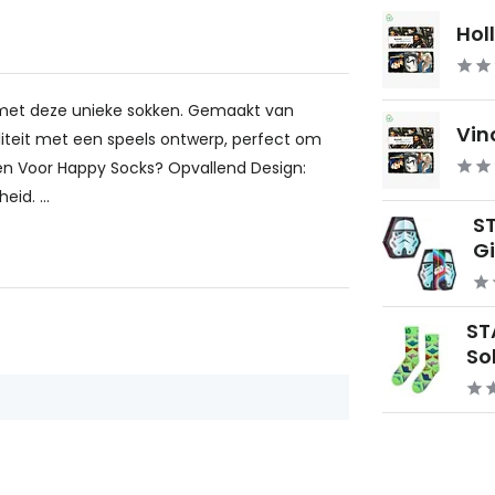
Hol
s met deze unieke sokken. Gemaakt van
Vin
teit met een speels ontwerp, perfect om
en Voor Happy Socks? Opvallend Design:
id. ...
S
Gif
ST
Sok