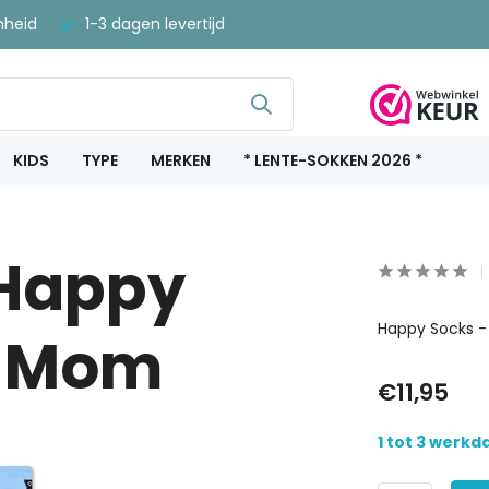
nheid
1-3 dagen levertijd
KIDS
TYPE
MERKEN
* LENTE-SOKKEN 2026 *
 Happy
Happy Socks 
r Mom
€11,95
1 tot 3 werk