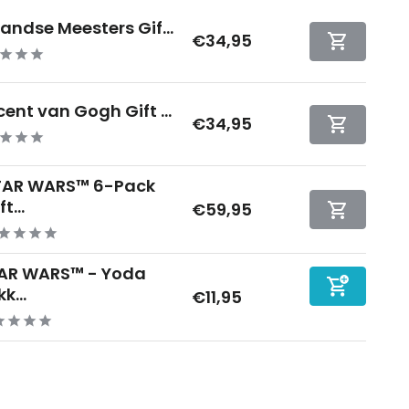
landse Meesters Gif...
€34,95
cent van Gogh Gift ...
€34,95
TAR WARS™ 6-Pack
t...
€59,95
AR WARS™ - Yoda
k...
€11,95