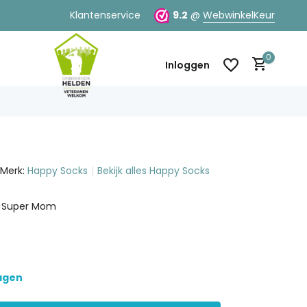
Klantenservice
9.2
@
WebwinkelKeur
0
Inloggen
Merk:
Happy Socks
Bekijk alles Happy Socks
Account aanmaken
Account aanmaken
- Super Mom
dagen