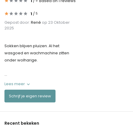
1
/
Based on 1 reviews
5
1
/
5
Gepost door:
René
op 23 Oktober
2025
Sokken blijven pluizen. Al het
wasgoed en wachmachine zitten
onder wolharige.
...
Lees meer
Schrijf je eigen review
Recent bekeken