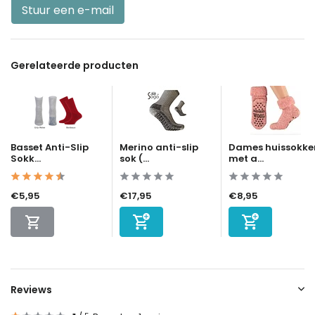
Stuur een e-mail
Gerelateerde producten
Basset Anti-Slip
Merino anti-slip
Dames huissokke
Sokk...
sok (...
met a...
€5,95
€17,95
€8,95
Reviews