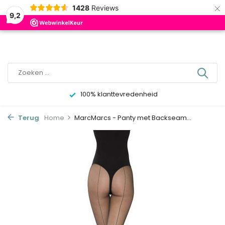
×
0
1428
Reviews
9,2
100% klanttevredenheid
Terug
Home
MarcMarcs - Panty met Backseam...