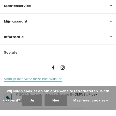
Klantenservice
Mijn account
Informatie
Socials
Meld je aan voor onze nieuwsbrief
Wij slaan cookies op om onze website te verbeteren. Is dat
© 2026 Socks-online.nl - Theme By
DMWS
x
Plus+
RSS-feed
akkoord?
Ja
Nee
Meer over cookies »