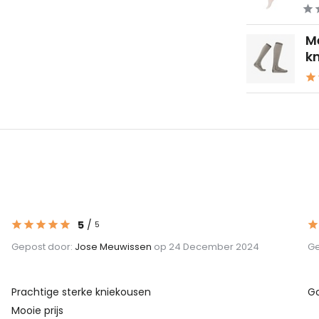
M
kn
5
/
5
Gepost door:
Jose Meuwissen
op 24 December 2024
Ge
Prachtige sterke kniekousen
Go
Mooie prijs