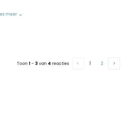
ees meer
Toon
1
-
3
van
4
reacties
1
2