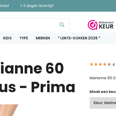
nheid
1-3 dagen levertijd
KIDS
TYPE
MERKEN
* LENTE-SOKKEN 2026 *
ianne 60
4
Marianne 60 D
us - Prima
Maak een keu