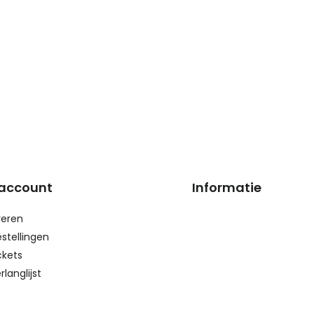
 account
Informatie
reren
estellingen
ckets
rlanglijst