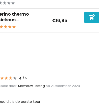
erino thermo
iekous...
€16,95
4
/
5
post door:
Mevrouw Betting
op 2 December 2024
ed dit is de eerste keer