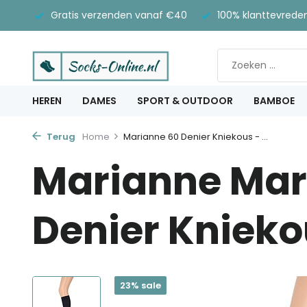
Gratis verzenden vanaf €40
100% klanttevrede
HEREN
DAMES
SPORT & OUTDOOR
BAMBOE
Terug
Home
Marianne 60 Denier Kniekous - ...
Marianne Mar
Denier Knieko
23% sale