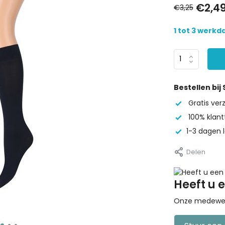
€2,4
€3,25
1 tot 3 werk
Bestellen bij
Gratis ve
100% klant
1-3 dagen l
Delen
Heeft u 
Onze medewerke