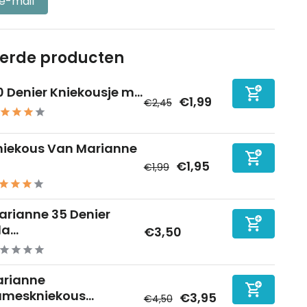
 e-mail
eerde producten
0 Denier Kniekousje m...
€1,99
€2,45
niekous Van Marianne
€1,95
€1,99
arianne 35 Denier
a...
€3,50
rianne
meskniekous...
€3,95
€4,50