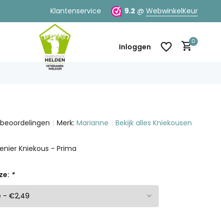
Klantenservice
9.2
@
WebwinkelKeur
0
Inloggen
 beoordelingen
Merk:
Marianne
Bekijk alles Kniekousen
Account aanmaken
Account aanmaken
enier Kniekous - Prima
ze:
*