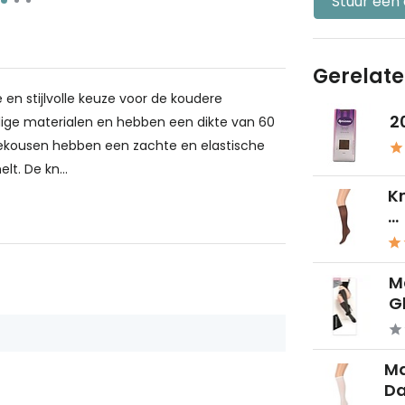
Stuur een
Gerelat
en stijlvolle keuze voor de koudere
2
ige materialen en hebben een dikte van 60
niekousen hebben een zachte en elastische
t. De kn...
K
...
M
Gl
Ma
Da