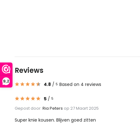
Reviews
9,2
4.8
/
Based on 4 reviews
5
5
/
5
Gepost door:
Ria Peters
op 27 Maart 2025
Super knie kousen. Blijven goed zitten