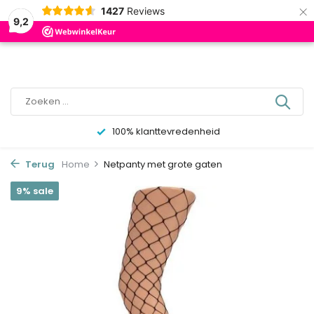
×
0
1427
Reviews
9,2
100% klanttevredenheid
Terug
Home
Netpanty met grote gaten
9% sale