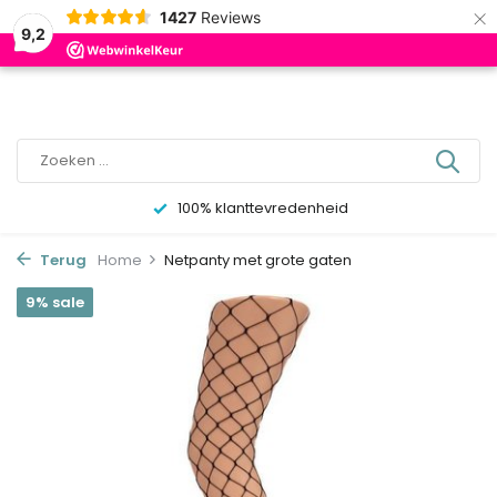
×
0
1427
Reviews
9,2
100% klanttevredenheid
Terug
Home
Netpanty met grote gaten
9% sale