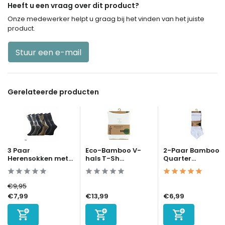
Heeft u een vraag over dit product?
Onze medewerker helpt u graag bij het vinden van het juiste
product.
Stuur een e-mail
Gerelateerde producten
3 Paar
Eco-Bamboo V-
2-Paar Bamboo
Herensokken met...
hals T-Sh...
Quarter...
€9,95
€7,99
€13,99
€6,99