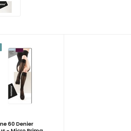
ne 60 Denier
us - Micro Prima