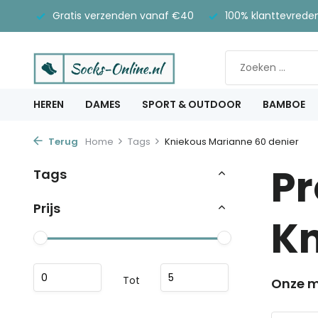
Gratis verzenden vanaf €40
100% klanttevrede
HEREN
DAMES
SPORT & OUTDOOR
BAMBOE
Terug
Home
Tags
Kniekous Marianne 60 denier
Pr
Tags
Prijs
Kn
Tot
Onze m