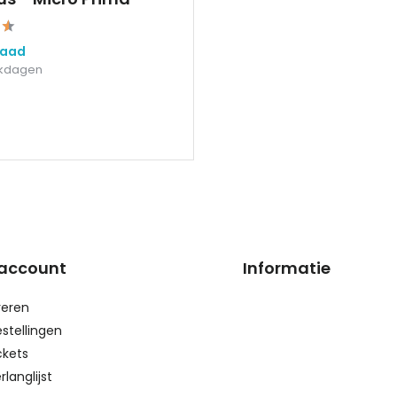
raad
erkdagen
 account
Informatie
reren
estellingen
ckets
rlanglijst