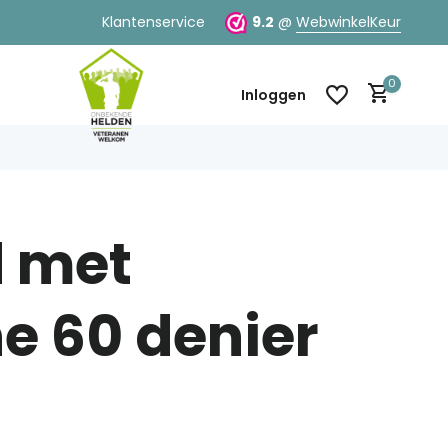
Klantenservice
9.2
@
WebwinkelKeur
0
Inloggen
d met
Account aanmaken
Account aanmaken
e 60 denier