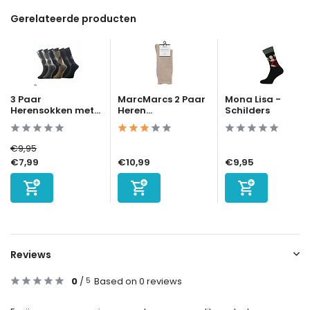
Gerelateerde producten
3 Paar
MarcMarcs 2 Paar
Mona Lisa -
Herensokken met...
Heren...
Schilders
€9,95
€7,99
€10,99
€9,95
Reviews
0
/
Based on 0 reviews
5