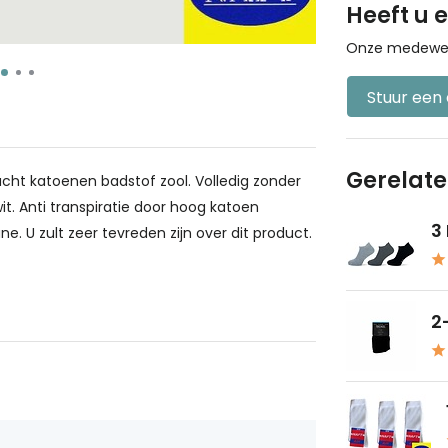
Heeft u 
Onze medewerke
Stuur een
Gerelat
acht katoenen badstof zool. Volledig zonder
t. Anti transpiratie door hoog katoen
3
e. U zult zeer tevreden zijn over dit product.
2