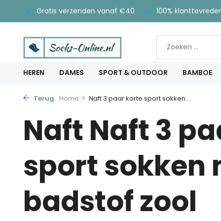
Gratis verzenden vanaf €40
100% klanttevrede
HEREN
DAMES
SPORT & OUTDOOR
BAMBOE
Terug
Home
Naft 3 paar korte sport sokken...
Naft Naft 3 pa
sport sokken
badstof zool