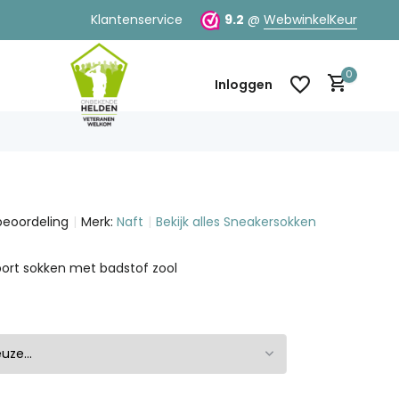
Klantenservice
9.2
@
WebwinkelKeur
0
Inloggen
beoordeling
Merk:
Naft
Bekijk alles Sneakersokken
Account aanmaken
Account aanmaken
port sokken met badstof zool