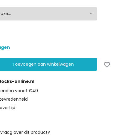
dagen
Toevoegen aan winkelwagen
 Socks-online.nl
rzenden vanaf €40
tevredenheid
evertijd