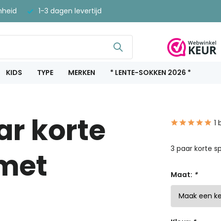
nheid
1-3 dagen levertijd
KIDS
TYPE
MERKEN
* LENTE-SOKKEN 2026 *
ar korte
1 
3 paar korte s
 met
Maat:
*