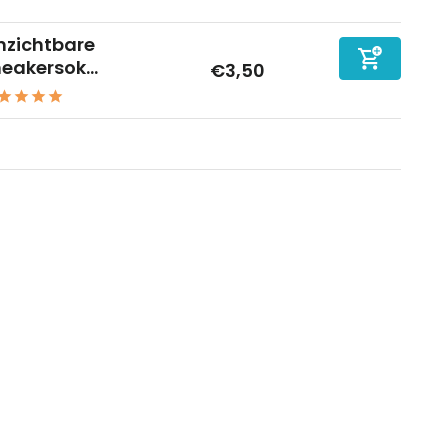
nzichtbare
eakersok...
€3,50