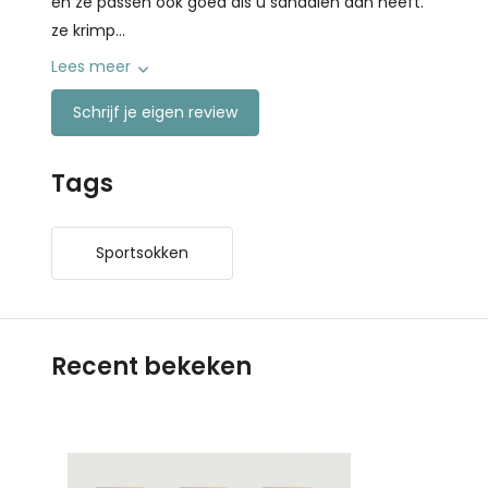
en ze passen ook goed als u sandalen aan heeft.
ze krimp...
Lees meer
Schrijf je eigen review
Tags
Sportsokken
Recent bekeken