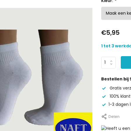
Kleur:
*
€5,95
1 tot 3 werk
Bestellen bij
Gratis ve
100% klant
1-3 dagen l
Delen