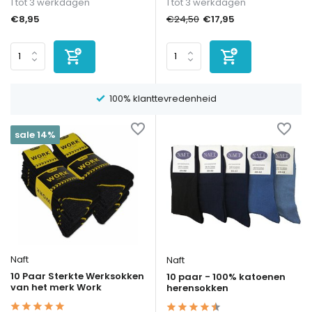
1 tot 3 werkdagen
1 tot 3 werkdagen
€8,95
€17,95
€24,50
100% klanttevredenheid
sale 14%
Naft
Naft
10 Paar Sterkte Werksokken
10 paar - 100% katoenen
van het merk Work
herensokken