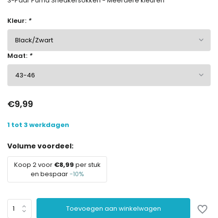
3-Paar Puma Sneakersokken - Meerdere kleuren
Kleur:
*
Maat:
*
€9,99
1 tot 3 werkdagen
Volume voordeel:
Koop 2 voor
€8,99
per stuk
en bespaar
-10%
Toevoegen aan winkelwagen