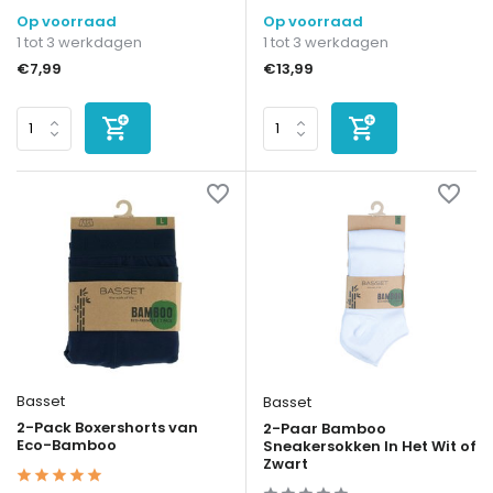
Op voorraad
Op voorraad
1 tot 3 werkdagen
1 tot 3 werkdagen
€7,99
€13,99
Basset
Basset
2-Pack Boxershorts van
2-Paar Bamboo
Eco-Bamboo
Sneakersokken In Het Wit of
Zwart