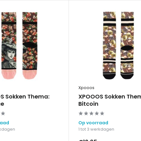
Xpooos
S Sokken Thema:
XPOOOS Sokken The
ce
Bitcoin
raad
Op voorraad
erkdagen
1 tot 3 werkdagen