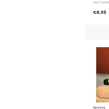
1 tot 3 w
€8,95
Xpooos