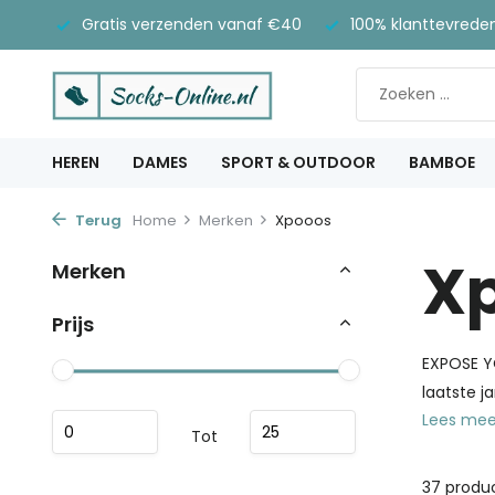
Gratis verzenden vanaf €40
100% klanttevrede
HEREN
DAMES
SPORT & OUTDOOR
BAMBOE
Terug
Home
Merken
Xpooos
X
Merken
Prijs
EXPOSE YO
laatste j
Lees me
Tot
37 produ