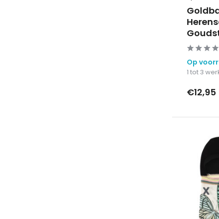
Goldbar
Herens
Goudst
Op voor
1 tot 3 w
€12,95