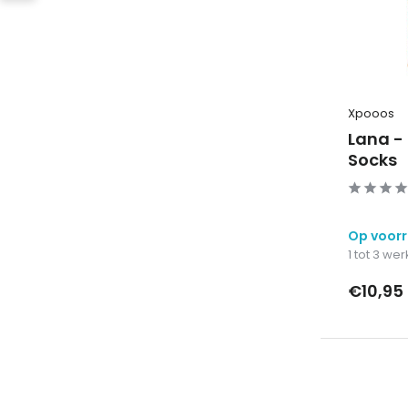
Xpooos
Lana -
Socks
Op voor
1 tot 3 w
€10,95