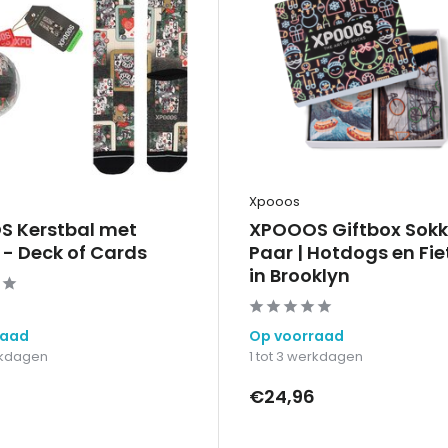
Xpooos
 Kerstbal met
XPOOOS Giftbox Sokk
 - Deck of Cards
Paar | Hotdogs en Fi
in Brooklyn
raad
Op voorraad
erkdagen
1 tot 3 werkdagen
€24,96