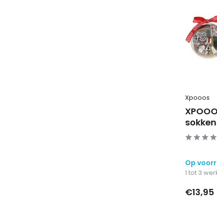
Xpooos
XPOOOS
sokken
Op voor
1 tot 3 w
€13,95