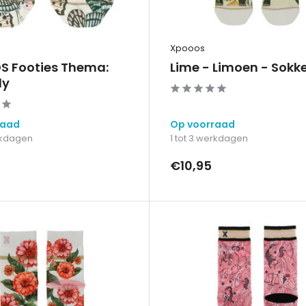
Xpooos
 Footies Thema:
Lime - Limoen - Sokk
ly
raad
Op voorraad
erkdagen
1 tot 3 werkdagen
€10,95