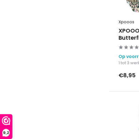
Xpooos
XPOOOS
Butterf
Op voor
1 tot 3 w
€8,95
9,2