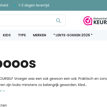
nheid
1-3 dagen levertijd
KIDS
TYPE
MERKEN
* LENTE-SOKKEN 2026 *
pooos
URSELF Vroeger was een sok gewoon een sok. Praktisch en zonder 
aren zijn looks minstens zo belangrijk geworden. Kled...
er
cten