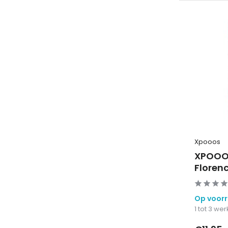
Xpooos
XPOOO
Floren
Op voor
1 tot 3 w