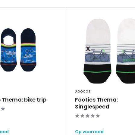
Xpooos
 Thema: bike trip
Footies Thema:
Singlespeed
raad
Op voorraad