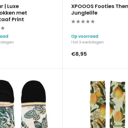
 | Luxe
XPOOOS Footies The
okken met
Junglelife
aaf Print
raad
Op voorraad
erkdagen
1 tot 3 werkdagen
€8,95