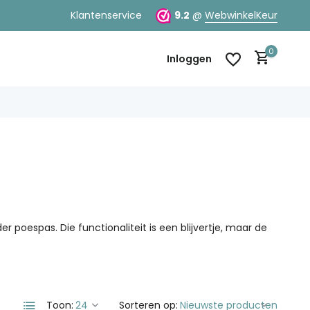
Klantenservice
9.2
@
WebwinkelKeur
0
Inloggen
Account aanmaken
Account aanmaken
poespas. Die functionaliteit is een blijvertje, maar de
Toon:
Sorteren op: