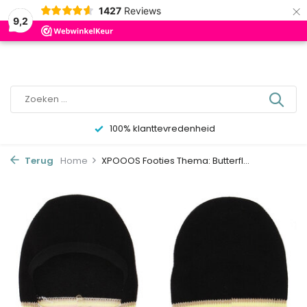
×
0
1427
Reviews
9,2
100% klanttevredenheid
Terug
Home
XPOOOS Footies Thema: Butterfl...