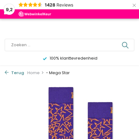
×
0
1428
Reviews
9,2
100% klanttevredenheid
Terug
Home
- Mega Star