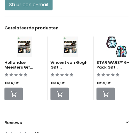
Stuur een e-mail
Gerelateerde producten
Hollandse
Vincent van Gogh
STAR WARS™ 6-
Meesters Gif...
Gift ...
Pack Gift...
€34,95
€34,95
€59,95
Reviews