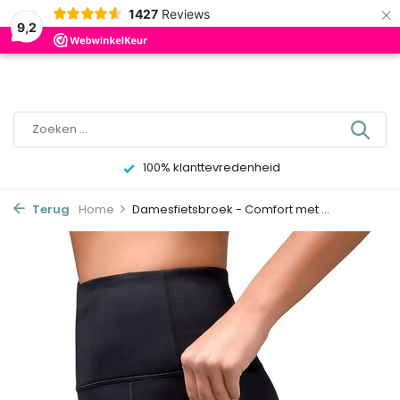
×
0
1427
Reviews
9,2
100% klanttevredenheid
Terug
Home
Damesfietsbroek - Comfort met ...