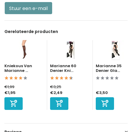
Stuur een e-mail
Gerelateerde producten
Kniekous Van
Marianne 60
Marianne 35
Marianne ...
Denier Kni...
Denier Gla...
€1,99
€3,25
€1,95
€2,49
€3,50