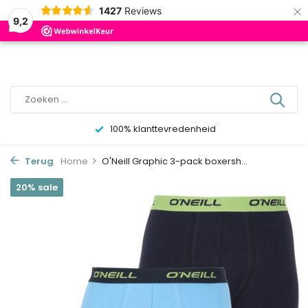
×
0
1427
Reviews
9,2
100% klanttevredenheid
Terug
Home
O'Neill Graphic 3-pack boxersh...
20% sale