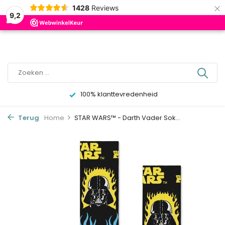
×
0
1428
Reviews
9,2
100% klanttevredenheid
Terug
Home
STAR WARS™ - Darth Vader Sok...