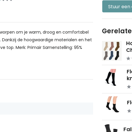
Stuur een
Gerelat
ntworpen om je warm, droog en comfortabel
n. Dankzij de hoogwaardige materialen en het
H
tieve top. Merk: Primair Samenstelling: 95%
Ch
F
kn
F
Fal