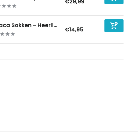
€29,99
aca Sokken - Heerli...
€14,95