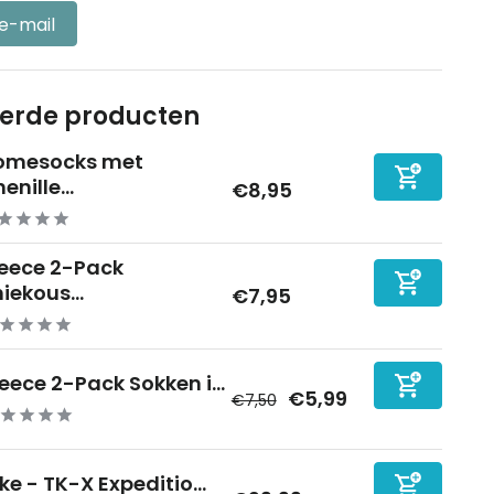
 e-mail
eerde producten
omesocks met
enille...
€8,95
leece 2-Pack
iekous...
€7,95
leece 2-Pack Sokken i...
€5,99
€7,50
ke - TK-X Expeditio...