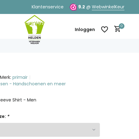
Klantenservice
9.2
@
WebwinkelKeur
0
Inloggen
Merk:
primair
Mutsen - Handschoenen en meer
Account aanmaken
Account aanmaken
eeve Shirt - Men
ze:
*