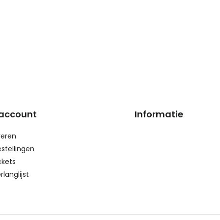
 account
Informatie
reren
estellingen
ckets
rlanglijst