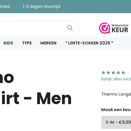
nheid
1-3 dagen levertijd
KIDS
TYPE
MERKEN
* LENTE-SOKKEN 2026 *
mo
Bekijk alles 
irt - Men
Thermo Longsl
Maak een keu