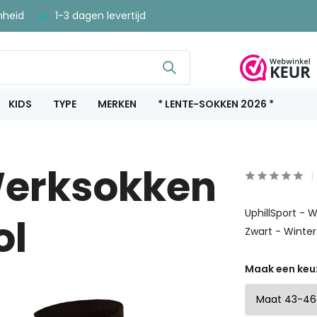
nheid
1-3 dagen levertijd
KIDS
TYPE
MERKEN
* LENTE-SOKKEN 2026 *
 Werksokken
UphillSport -
ol
Zwart - Winter
Maak een keu