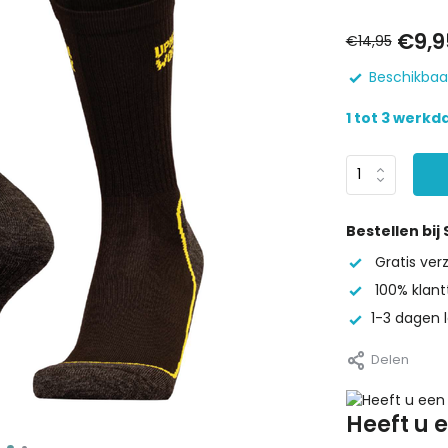
€9,9
€14,95
Beschikbaar
1 tot 3 werk
Bestellen bij
Gratis ve
100% klant
1-3 dagen l
Delen
Heeft u 