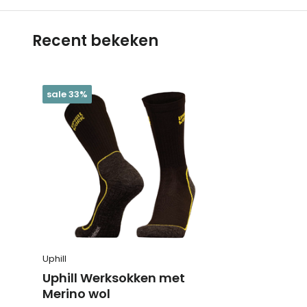
Recent bekeken
sale 33%
Uphill
Uphill Werksokken met
Merino wol