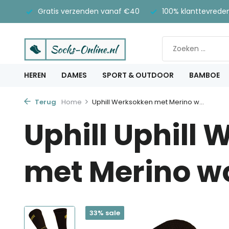
Gratis verzenden vanaf €40
100% klanttevrede
HEREN
DAMES
SPORT & OUTDOOR
BAMBOE
Terug
Home
Uphill Werksokken met Merino w...
Uphill Uphill
met Merino w
33% sale