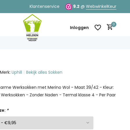
Klantenservice
9.2
@
WebwinkelKeur
0
Inloggen
Merk:
Uphill
Bekijk alles Sokken
Account aanmaken
Account aanmaken
 Warme Werksokken met Merino Wol - Maat 39/42 - Kleur:
 Werksokken - Zonder Naden - Termal klasse 4 - Per Paar
ze:
*