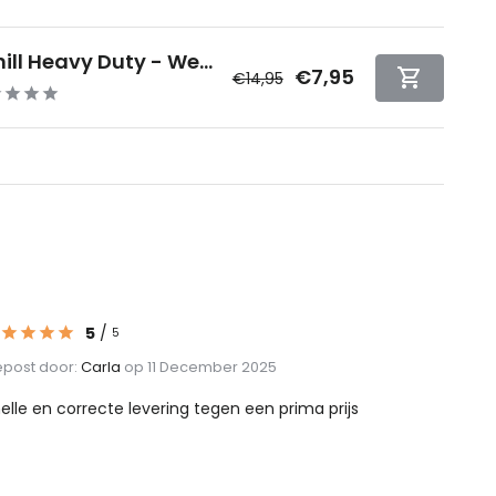
ill Heavy Duty - We...
€7,95
€14,95
5
/
5
post door:
Carla
op 11 December 2025
elle en correcte levering tegen een prima prijs