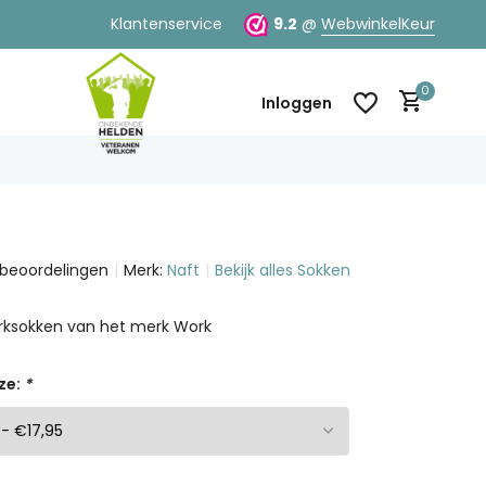
Klantenservice
9.2
@
WebwinkelKeur
0
Inloggen
 beoordelingen
Merk:
Naft
Bekijk alles Sokken
Account aanmaken
Account aanmaken
ksokken van het merk Work
ze:
*