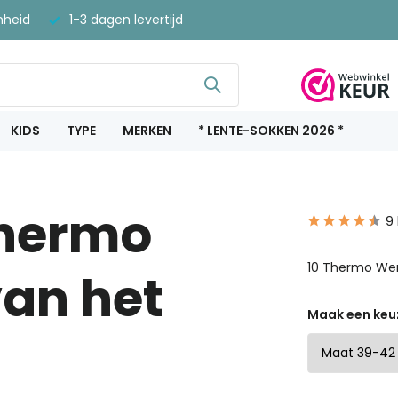
nheid
1-3 dagen levertijd
KIDS
TYPE
MERKEN
* LENTE-SOKKEN 2026 *
Thermo
9
10 Thermo Wer
an het
Maak een keu