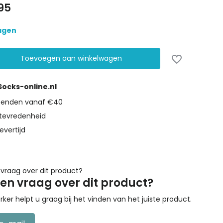
95
dagen
Toevoegen aan winkelwagen
 Socks-online.nl
rzenden vanaf €40
tevredenheid
evertijd
een vraag over dit product?
r helpt u graag bij het vinden van het juiste product.