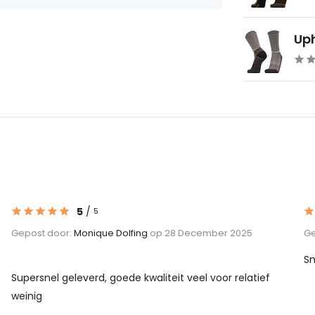
Uph
5
/
5
Gepost door:
Monique Dolfing
op 28 December 2025
Ge
Sn
Supersnel geleverd, goede kwaliteit veel voor relatief
weinig
...