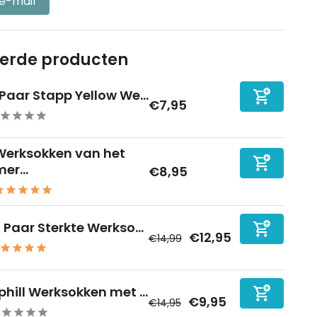
 e-mail
eerde producten
 Paar Stapp Yellow We...
€7,95
Werksokken van het
er...
€8,95
0 Paar Sterkte Werkso...
€12,95
€14,99
phill Werksokken met ...
€9,95
€14,95