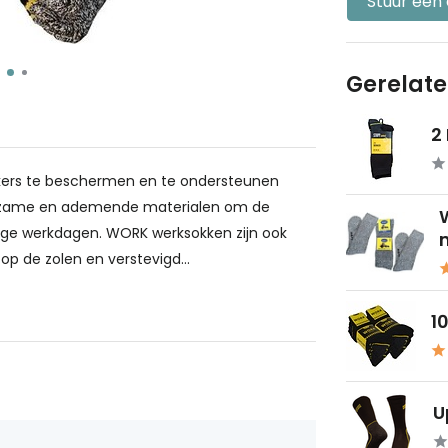
Stuur een
Gerelat
2
kers te beschermen en te ondersteunen
urzame en ademende materialen om de
ange werkdagen. WORK werksokken zijn ook
m
p de zolen en verstevigd...
1
U