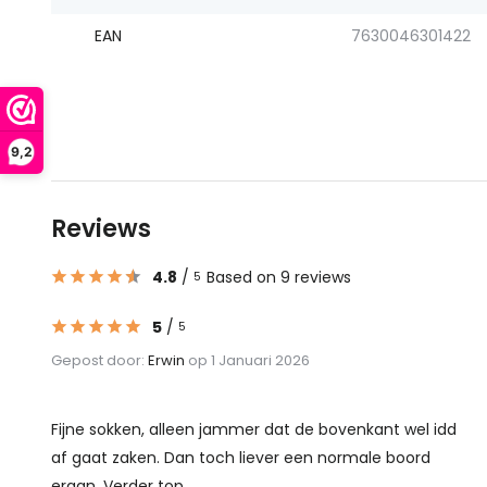
EAN
7630046301422
9,2
Reviews
4.8
/
Based on 9 reviews
5
5
/
5
Gepost door:
Erwin
op 1 Januari 2026
Fijne sokken, alleen jammer dat de bovenkant wel idd
af gaat zaken. Dan toch liever een normale boord
eraan. Verder top ...