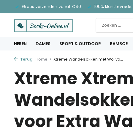
Gratis verzenden vanaf €40
100% klanttevrede
HEREN
DAMES
SPORT & OUTDOOR
BAMBOE
Terug
Home
Xtreme Wandelsokken met Wol vo...
Xtreme Xtre
Wandelsokke
voor Extra W