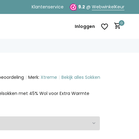
Klantenservice
9.2
@
WebwinkelKeur
0
Inloggen
beoordeling
Merk:
Xtreme
Bekijk alles Sokken
Account aanmaken
Account aanmaken
lsokken met 45% Wol voor Extra Warmte