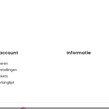
 account
Informatie
reren
estellingen
ckets
rlanglijst