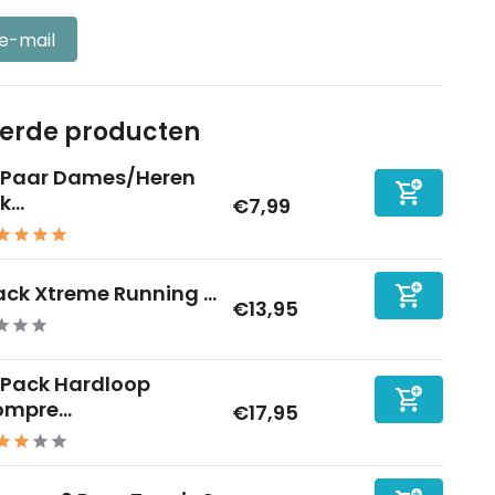
 e-mail
eerde producten
-Paar Dames/Heren
k...
€7,99
ck Xtreme Running ...
€13,95
Pack Hardloop
mpre...
€17,95