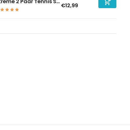
treme 2 Paar Tennis S...
€12,99