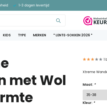
nheid
1-3 dagen levertijd
KIDS
TYPE
MERKEN
* LENTE-SOKKEN 2026 *
me
1 
Xtreme Wande
n met Wol
Maat:
*
armte
Kleur:
*