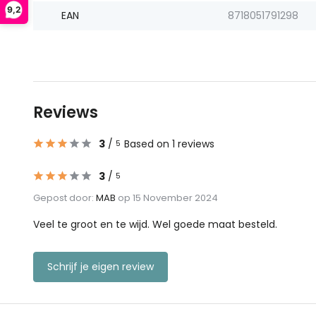
9,2
EAN
8718051791298
Reviews
3
/
Based on 1 reviews
5
3
/
5
Gepost door:
MAB
op 15 November 2024
Veel te groot en te wijd. Wel goede maat besteld.
Schrijf je eigen review