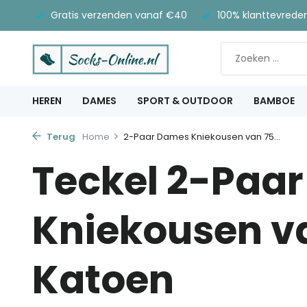
Gratis verzenden vanaf €40
100% klanttevrede
HEREN
DAMES
SPORT & OUTDOOR
BAMBOE
Terug
Home
2-Paar Dames Kniekousen van 75...
Teckel 2-Paa
Kniekousen v
Katoen