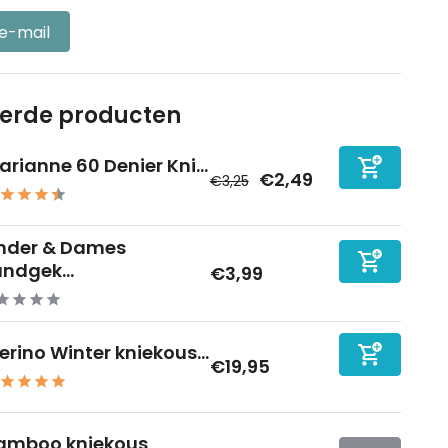
 e-mail
eerde producten
arianne 60 Denier Kni...
€2,49
€3,25
nder & Dames
ndgek...
€3,99
erino Winter kniekous...
€19,95
amboo kniekous