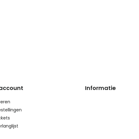
 account
Informatie
reren
estellingen
ckets
rlanglijst