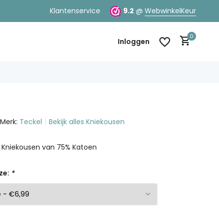
Klantenservice
9.2
@
WebwinkelKeur
0
Inloggen
Merk:
Teckel
Bekijk alles Kniekousen
Account aanmaken
Account aanmaken
 Kniekousen van 75% Katoen
ze:
*