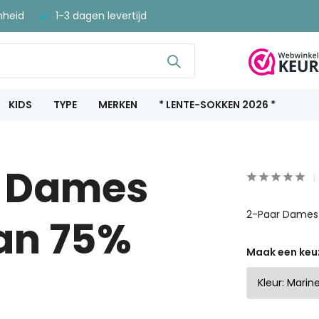
nheid
1-3 dagen levertijd
KIDS
TYPE
MERKEN
* LENTE-SOKKEN 2026 *
r Dames
2-Paar Dames
an 75%
Maak een keu