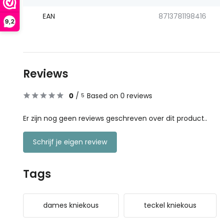
EAN
8713781198416
9,2
Reviews
0
/
Based on 0 reviews
5
Er zijn nog geen reviews geschreven over dit product..
Schrijf je eigen review
Tags
dames kniekous
teckel kniekous