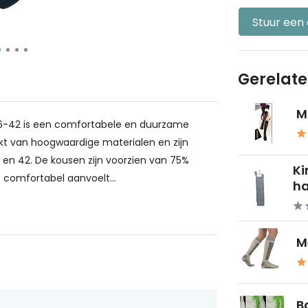
Stuur een
Gerelat
M
6-42 is een comfortabele en duurzame
akt van hoogwaardige materialen en zijn
n 42. De kousen zijn voorzien van 75%
Ki
 comfortabel aanvoelt...
ha
M
B