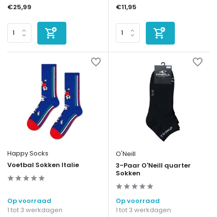
€25,99
€11,95
Happy Socks
O'Neill
Voetbal Sokken Italie
3-Paar O'Neill quarter
Sokken
Op voorraad
Op voorraad
1 tot 3 werkdagen
1 tot 3 werkdagen