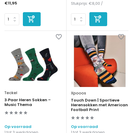
€11,95
Stukprijs:
€8,00
/
Teckel
Xpooos
3‑Paar Heren Sokken –
Touch Down | Sportieve
Music Thema
Herensokken met American
Football Print
Op voorraad
Op voorraad
1 tot 3 werkdagen
1 tot 3 werkdagen