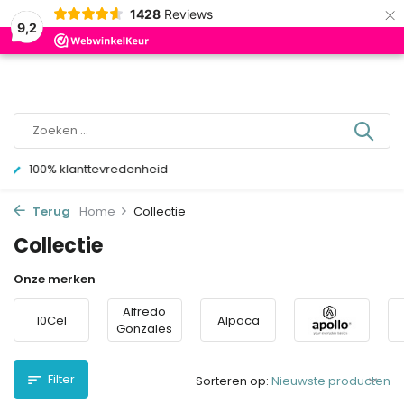
×
0
1428
Reviews
9,2
1-3 dagen levertijd
Terug
Home
Collectie
Collectie
Onze merken
Alfredo
10Cel
Alpaca
Gonzales
Filter
Sorteren op: