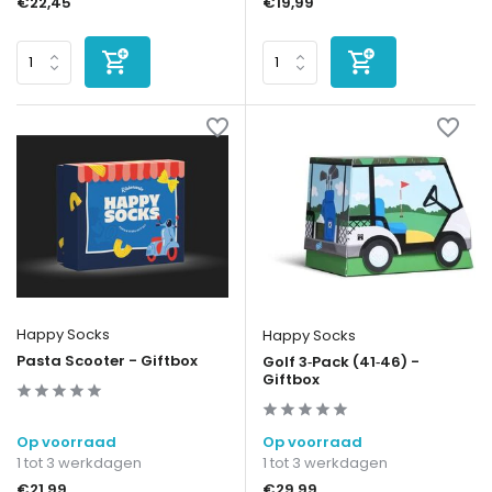
€22,45
€19,99
Happy Socks
Happy Socks
Pasta Scooter - Giftbox
Golf 3‑Pack (41‑46) -
Giftbox
Op voorraad
Op voorraad
1 tot 3 werkdagen
1 tot 3 werkdagen
€21,99
€29,99