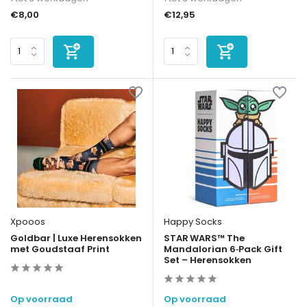
€8,00
€12,95
Xpooos
Happy Socks
Goldbar | Luxe Herensokken
STAR WARS™ The
met Goudstaaf Print
Mandalorian 6‑Pack Gift
Set – Herensokken
Op voorraad
Op voorraad