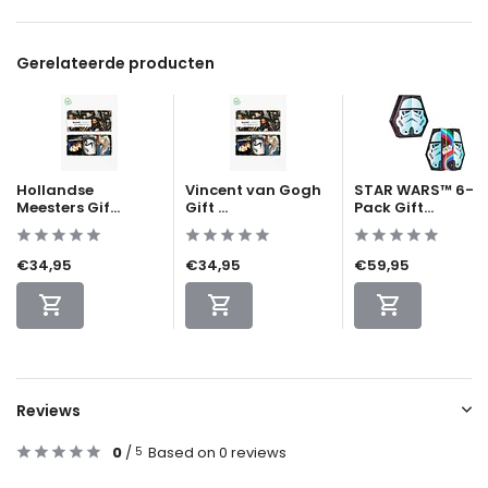
Gerelateerde producten
Hollandse
Vincent van Gogh
STAR WARS™ 6-
Meesters Gif...
Gift ...
Pack Gift...
€34,95
€34,95
€59,95
Reviews
0
/
Based on 0 reviews
5